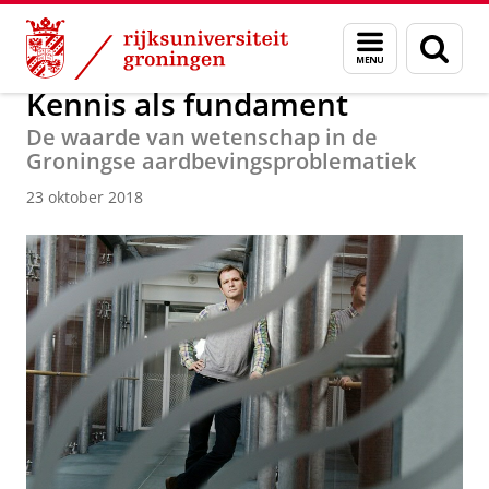
Skip
Skip
Over ons
Actueel
Nieuws
Nieuwsberichten
Menu
Zoek
to
to
en
Content
Navigation
zoeken
Kennis als fundament
De waarde van wetenschap in de
Groningse aardbevingsproblematiek
23 oktober 2018