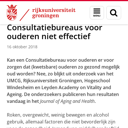
Skip
Skip
Over ons
Actueel
Nieuws
Nieuwsberichten
Menu
Zoek
to
to
en
Content
Navigation
zoeken
Consultatiebureaus voor
ouderen niet effectief
16 oktober 2018
Kan een Consultatiebureau voor ouderen er voor
zorgen dat (kwetsbare) ouderen zo gezond mogelijk
oud worden? Nee, zo blijkt uit onderzoek van het
UMCG, Rijksuniversiteit Groningen, Hogeschool
Windesheim en Leyden Academy on Vitality and
Ageing. De onderzoekers publiceren hun resultaten
vandaag in het
Journal of Aging and Health
.
Roken, overgewicht, weinig bewegen en alcohol
gebruik, allemaal factoren die niet bevorderlijk zijn