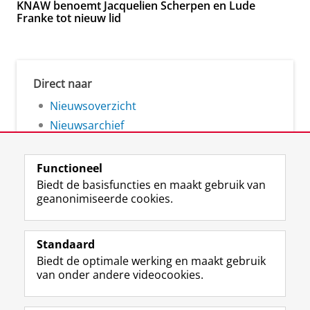
KNAW benoemt Jacquelien Scherpen en Lude
Franke tot nieuw lid
Direct naar
Nieuwsoverzicht
Nieuwsarchief
Functioneel
Biedt de basisfuncties en maakt gebruik van
geanonimiseerde cookies.
F
L
R
I
Y
Volg de RUG
a
i
S
n
o
Standaard
c
n
S
s
u
Biedt de optimale werking en maakt gebruik
e
k
-
t
T
Studiekiezers
van onder andere videocookies.
b
e
f
a
u
Maatschappij/bedrijven
o
d
e
g
b
o
I
e
r
e