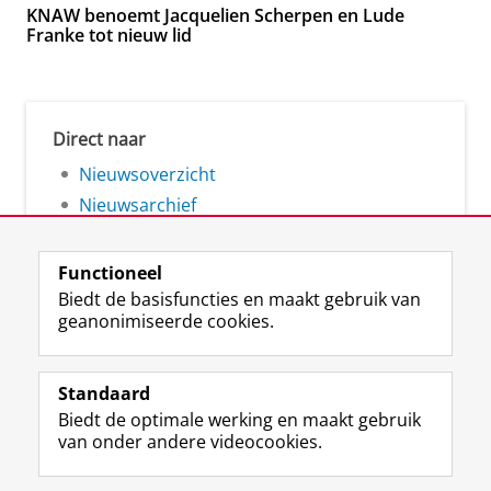
KNAW benoemt Jacquelien Scherpen en Lude
Franke tot nieuw lid
Direct naar
Nieuwsoverzicht
Nieuwsarchief
Functioneel
Biedt de basisfuncties en maakt gebruik van
geanonimiseerde cookies.
F
L
R
I
Y
Volg de RUG
a
i
S
n
o
Standaard
c
n
S
s
u
Biedt de optimale werking en maakt gebruik
e
k
-
t
T
Studiekiezers
van onder andere videocookies.
b
e
f
a
u
Maatschappij/bedrijven
o
d
e
g
b
o
I
e
r
e