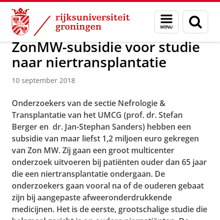
Skip
Skip
Over ons
Actueel
Nieuws
Nieuwsberichten
Menu
Zoek
to
to
en
Content
Navigation
zoeken
ZonMW-subsidie voor studie
naar niertransplantatie
10 september 2018
Onderzoekers van de sectie Nefrologie &
Transplantatie van het UMCG (prof. dr. Stefan
Berger en dr. Jan-Stephan Sanders) hebben een
subsidie van maar liefst 1,2 miljoen euro gekregen
van Zon MW. Zij gaan een groot multicenter
onderzoek uitvoeren bij patiënten ouder dan 65 jaar
die een niertransplantatie ondergaan. De
onderzoekers gaan vooral na of de ouderen gebaat
zijn bij aangepaste afweeronderdrukkende
medicijnen. Het is de eerste, grootschalige studie die