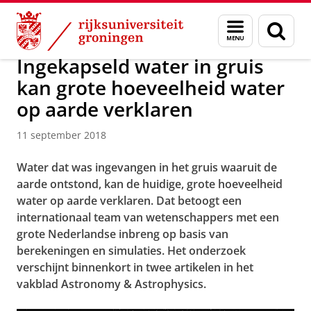
Skip
Skip
Over ons
Actueel
Nieuws
Nieuwsberichten
Menu
Zoek
to
to
en
Content
Navigation
zoeken
Ingekapseld water in gruis
kan grote hoeveelheid water
op aarde verklaren
11 september 2018
Water dat was ingevangen in het gruis waaruit de
aarde ontstond, kan de huidige, grote hoeveelheid
water op aarde verklaren. Dat betoogt een
internationaal team van wetenschappers met een
grote Nederlandse inbreng op basis van
berekeningen en simulaties. Het onderzoek
verschijnt binnenkort in twee artikelen in het
vakblad Astronomy & Astrophysics.