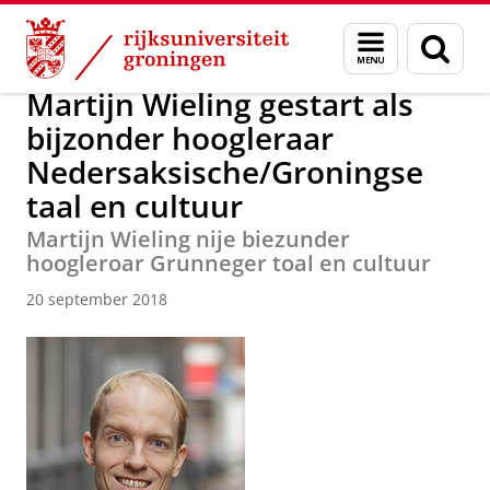
Skip
Skip
Over ons
Actueel
Nieuws
Nieuwsberichten
Menu
Zoek
to
to
en
Content
Navigation
zoeken
Martijn Wieling gestart als
bijzonder hoogleraar
Nedersaksische/Groningse
taal en cultuur
Martijn Wieling nije biezunder
hoogleroar Grunneger toal en cultuur
20 september 2018