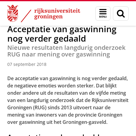
Skip
Skip
Over ons
Actueel
Nieuws
Nieuwsberichten
Menu
Zoek
to
to
en
Content
Navigation
zoeken
Acceptatie van gaswinning
nog verder gedaald
Nieuwe resultaten langdurig onderzoek
RUG naar mening over gaswinning
07 september 2018
De acceptatie van gaswinning is nog verder gedaald,
de negatieve emoties worden sterker. Dat blijkt
onder andere uit de resultaten van de vijfde meting
van een langdurig onderzoek dat de Rijksuniversiteit
Groningen (RUG) sinds 2013 uitvoert naar de
mening van inwoners van de provincie Groningen
over gaswinning uit het Groningen-gasveld.