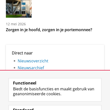
12 mei 2026
Zorgen in je hoofd, zorgen in je portemonnee?
Direct naar
Nieuwsoverzicht
Nieuwsarchief
Functioneel
Biedt de basisfuncties en maakt gebruik van
geanonimiseerde cookies.
F
L
R
I
Y
Volg de RUG
a
i
S
n
o