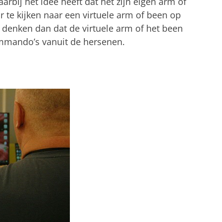
rbij het idee heeft dat het zijn eigen arm of
r te kijken naar een virtuele arm of been op
enken dan dat de virtuele arm of het been
mmando’s vanuit de hersenen.