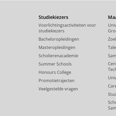
Studiekiezers
Maa
Voorlichtingsactiviteiten voor
Univ
studiekiezers
Gro
Bacheloropleidingen
Zoe
Masteropleidingen
Tal
Scholierenacademie
Sam
Cen
Summer Schools
Tec
Honours College
Uni
Promotietrajecten
Car
Veelgestelde vragen
Stu
Sch
Sam