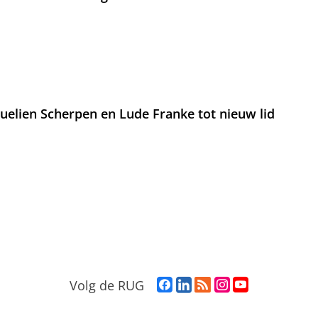
lien Scherpen en Lude Franke tot nieuw lid
F
L
R
I
Y
Volg de RUG
a
i
S
n
o
c
n
S
s
u