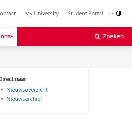
ontact
My University
Student Portal
Contr
Nederlands
English
 ons
Zoeken
Direct naar
Nieuwsoverzicht
Nieuwsarchief