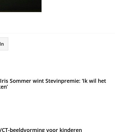
In
ris Sommer wint Stevinpremie: ‘Ik wil het
en’
T/CT-beeldvorming voor kinderen