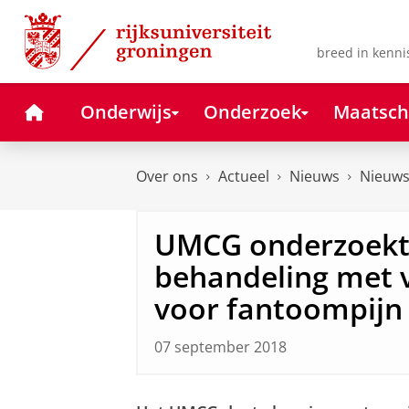
Skip
Skip
to
to
Content
Navigation
breed in kenni
Home
Onderwijs
Onderzoek
Maatsch
Over ons
Actueel
Nieuws
Nieuws
UMCG onderzoekt 
behandeling met vi
voor fantoompijn
07 september 2018