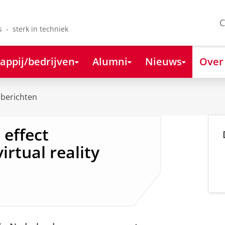
C
s - sterk in techniek
appij/bedrijven
Alumni
Nieuws
Over
berichten
effect
rtual reality