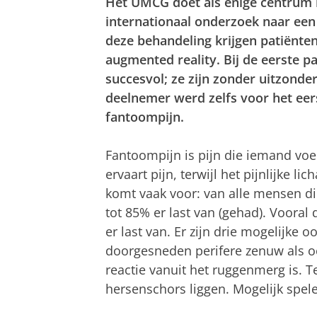
Het UMCG doet als enige centrum 
internationaal onderzoek naar een
deze behandeling krijgen patiënten
augmented reality. Bij de eerste p
succesvol; ze zijn zonder uitzonde
deelnemer werd zelfs voor het eer
fantoompijn.
Fantoompijn is pijn die iemand vo
ervaart pijn, terwijl het pijnlijke l
komt vaak voor: van alle mensen d
tot 85% er last van (gehad). Vooral
er last van. Er zijn drie mogelijke 
doorgesneden perifere zenuw als oo
reactie vanuit het ruggenmerg is. T
hersenschors liggen. Mogelijk spelen