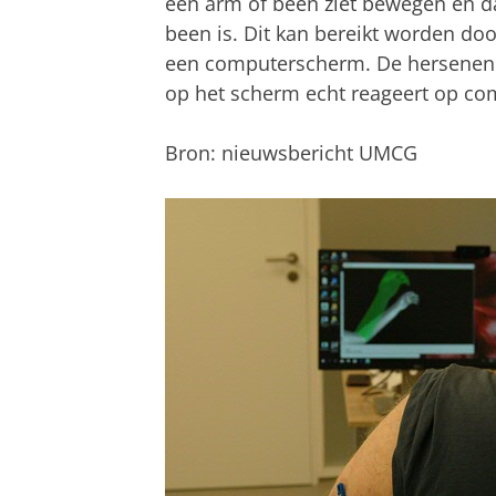
een arm of been ziet bewegen en daa
been is. Dit kan bereikt worden doo
een computerscherm. De hersenen d
op het scherm echt reageert op co
Bron: nieuwsbericht UMCG