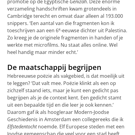
promotie op de Egyptische
Genizah
. Deze enorme
verzameling handschriften kwam grotendeels in
Cambridge terecht en omvat daar alleen al 193.000
snippers. ‘Een aantal van die fragmenten kon ik
e
toeschrijven aan een 6
-eeuwse dichter uit Palestina.
Zo kreeg je de originele fragmenten in handen of je
werkte met microfilms. Nu staat alles online. Wel
heel handig maar minder echt.’
De maatschappij begrijpen
Hebreeuwse poëzie als vakgebied, is dat moeilijk uit
te leggen? ‘Dat valt mee. Poëzie klinkt als een op
zichzelf staand iets, maar je kunt een gedicht pas
begrijpen als je de context kent. Een gedicht stamt
uit een bepaalde tijd en die leer je ook kennen.’
Daarom gaf ik als hoogleraar Modern-Joodse
Geschiedenis in Amsterdam een collegereeks die ik
Elfstedentocht
noemde. Elf Europese steden met een
Joodse gemeenschap die veel voor een stad heeft