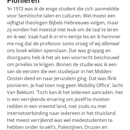
Pionieren
‘In 1972 was ik de enige student die zich aanmeldde
voor Semitische talen en culturen. Wel moest een
vijftigtal theologen Bijbels Hebreeuws volgen, maar
zij vonden het meestal niet leuk om de taal te leren
en ik wel. Vaak had ik in m’n eentje les en ik herinner
me nog dat de professor soms vroeg of wij
allemaal
ons boek wilden openslaan. Dat was grappig en
doorgaans heb ik het als een voorrecht beschouwd
om privéles te krijgen. Binnen de studie was ik een
van de eersten die een studiejaar in het Midden-
Oosten deed en naar Jeruzalem ging. Dat was flink
pionieren. Je had toen nog geen Mobility Office’, lacht
Van Bekkum. ‘Toch kan ik het iedereen aanraden. Het
is een verrijkende ervaring om jezelf te moeten
redden in een vreemd land, niet zoals nu met
internetverbinding naar iedereen in het thuisland.
Het meest verrijkend was wel medestudenten te
hebben onder Israëli’s, Palestijnen, Druzen en