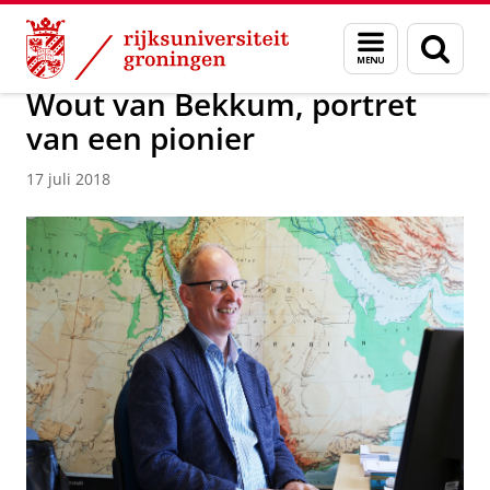
Skip
Skip
Over ons
Actueel
Nieuws
Nieuwsberichten
Menu
Zoek
to
to
en
Content
Navigation
zoeken
Wout van Bekkum, portret
van een pionier
17 juli 2018