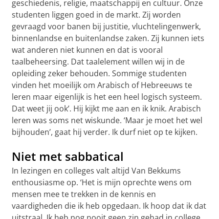
geschiedenis, religie, maatschappij en cultuur. Onze
studenten liggen goed in de markt. Zij worden
gevraagd voor banen bij justitie, vluchtelingenwerk,
binnenlandse en buitenlandse zaken. Zij kunnen iets
wat anderen niet kunnen en dat is vooral
taalbeheersing. Dat taalelement willen wij in de
opleiding zeker behouden. Sommige studenten
vinden het moeilijk om Arabisch of Hebreeuws te
leren maar eigenlijk is het een heel logisch systeem.
Dat weet jij ook’. Hij kijkt me aan en ik knik. Arabisch
leren was soms net wiskunde. ‘Maar je moet het wel
bijhouden’, gaat hij verder. Ik durf niet op te kijken.
Niet met sabbatical
In lezingen en colleges valt altijd Van Bekkums
enthousiasme op. ‘Het is mijn oprechte wens om
mensen mee te trekken in de kennis en
vaardigheden die ik heb opgedaan. Ik hoop dat ik dat
uitstraal. Ik heb nog nooit geen zin gehad in college