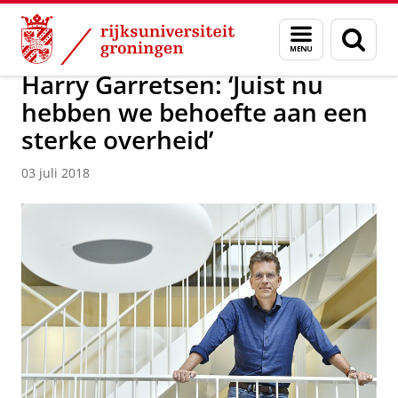
Skip
Skip
Over ons
Actueel
Nieuws
Nieuwsberichten
Menu
Zoek
to
to
en
Content
Navigation
zoeken
Harry Garretsen: ‘Juist nu
hebben we behoefte aan een
sterke overheid’
03 juli 2018