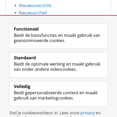
Nieuwsoverzicht
Nieuwsarchief
Functioneel
Biedt de basisfuncties en maakt gebruik van
geanonimiseerde cookies.
F
L
R
I
Y
Volg de RUG
a
i
S
n
o
Standaard
c
n
S
s
u
Biedt de optimale werking en maakt gebruik
e
k
-
t
T
Studiekiezers
van onder andere videocookies.
b
e
f
a
u
Maatschappij/bedrijven
o
d
e
g
b
o
I
e
r
e
Alumni
k
n
d
a
-
Volledig
p
-
R
m
k
Biedt gepersonaliseerde content en maakt
Over ons
a
p
i
-
a
gebruik van marketingcookies.
g
a
j
a
n
i
g
k
c
a
Disclaimer & Copyright
Privacy
Cookies
n
i
s
c
a
Stel je cookievoorkeur in. Lees onze
privacy
en
Inloggen