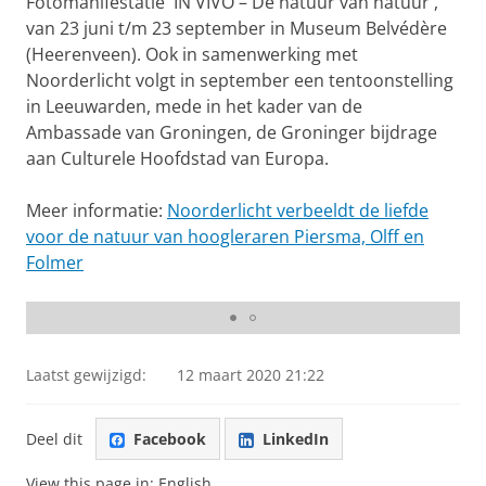
Fotomanifestatie 'IN VIVO – De natuur van natuur',
van 23 juni t/m 23 september in Museum Belvédère
(Heerenveen). Ook in samenwerking met
Noorderlicht volgt in september een tentoonstelling
in Leeuwarden, mede in het kader van de
Ambassade van Groningen, de Groninger bijdrage
aan Culturele Hoofdstad van Europa.
'Marker Wadden Poles'. Bij de aanleg van de Marker
Meer informatie:
Noorderlicht verbeeldt de liefde
Wadden worden zand, klei en slib uit het Markermeer
voor de natuur van hoogleraren Piersma, Olff en
gebruikt om paaiplaatsen, eilanden en natuurlijke
Folmer
oevers te maken. Bedreigde dieren en planten
profiteren daarvan.
Laatst gewijzigd:
12 maart 2020 21:22
Deel dit
Facebook
LinkedIn
View this page in:
English