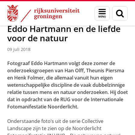
Skip
Skip
Over ons
Actueel
Nieuws
Nieuwsberichten
Menu
Zoek
to
to
en
Content
Navigation
zoeken
Eddo Hartmann en de liefde
voor de natuur
09 juli 2018
Fotograaf Eddo Hartmann volgt deze zomer de
onderzoeksgroepen van Han Olff, Theunis Piersma
en Henk Folmer, die allemaal vanuit hun eigen
wetenschappelijke discipline de vaak dubbelzinnige
relatie tussen mens en natuur onderzoeken. Hij doet
dat i
n opdracht van de RUG voor de Internationale
Fotomanifestatie Noorderlicht.
Onderstaande foto’s uit de serie Collective
Landscape zijn te zien op de Noorderlicht