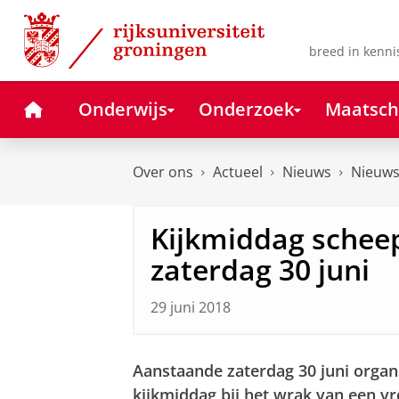
Skip
Skip
to
to
Content
Navigation
breed in kenni
Home
Onderwijs
Onderzoek
Maatsch
Over ons
Actueel
Nieuws
Nieuws
Kijkmiddag schee
zaterdag 30 juni
29 juni 2018
Aanstaande zaterdag 30 juni organi
kijkmiddag bij het wrak van een v