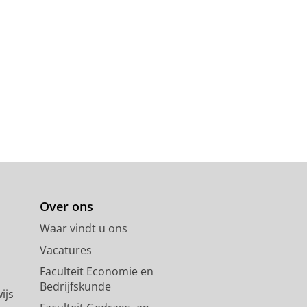
Over ons
Waar vindt u ons
Vacatures
Faculteit Economie en
Bedrijfskunde
ijs