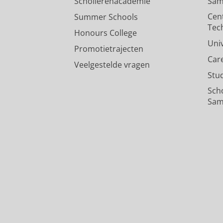
Scholierenacademie
Sam
Cen
Summer Schools
Tec
Honours College
Uni
Promotietrajecten
Car
Veelgestelde vragen
Stu
Sch
Sam