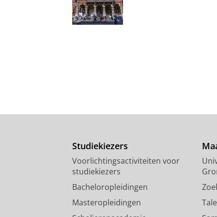
Studiekiezers
Maa
Voorlichtingsactiviteiten voor
Univ
studiekiezers
Gro
Bacheloropleidingen
Zoe
Masteropleidingen
Tal