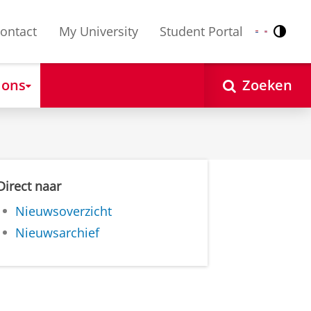
ontact
My University
Student Portal
Contr
Nederlands
English
 ons
Zoeken
Direct naar
Nieuwsoverzicht
Nieuwsarchief