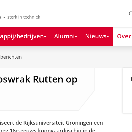
C
s - sterk in techniek
appij/bedrijven
Alumni
Nieuws
Over
berichten
pswrak Rutten op
seert de Rijksuniversiteit Groningen een
roeg 18e-eeuws koopvaardijschip in de