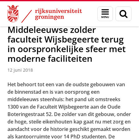
Skip
Skip
Over ons
Actueel
Nieuws
Nieuwsberichten
Menu
Zoek
to
to
en
Content
Navigation
zoeken
Middeleeuwse zolder
faculteit Wijsbegeerte terug
in oorspronkelijke sfeer met
moderne faciliteiten
12 juni 2018
Het behoort tot een van de oudste gebouwen van
de binnenstad en is van oorsprong een
middeleeuws steenhuis: het pand uit omstreeks
1300 van de Faculteit Wijsbegeerte aan de Oude
Boteringestraat 52. De zolder van dit gebouw, onder
de hoge, steile eikenhouten kap gaat nu met zorg en
aandacht voor de historie geschikt gemaakt worden
als kantoorruimte voor 14 PhD studenten. De