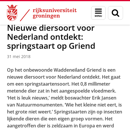
Skip
Skip
Over ons
Actueel
Nieuws
Nieuwsberichten
Menu
Zoek
to
to
en
Content
Navigation
zoeken
Nieuwe diersoort voor
Nederland ontdekt:
springstaart op Griend
31 mei 2018
Op het onbewoonde Waddeneiland Griend is een
nieuwe diersoort voor Nederland ontdekt. Het gaat
om een springstaartensoort. Het 0,8 millimeter
metende dier zat in het aangespoelde vloedmerk.
‘Het is leuk nieuws,’ meldt boswachter Erik Jansen
van Natuurmonumenten. ‘Wie het kleine niet eert, is
het grote niet weert.’ Springstaarten zijn op insecten
lijkende dieren die een eigen groep vormen. Het
aangetroffen dier is zeldzaam in Europa en werd