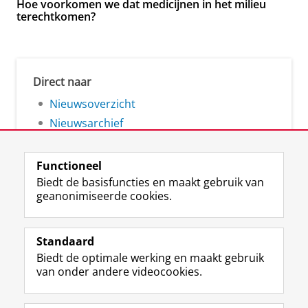
Hoe voorkomen we dat medicijnen in het milieu
terechtkomen?
Direct naar
Nieuwsoverzicht
Nieuwsarchief
Functioneel
Biedt de basisfuncties en maakt gebruik van
geanonimiseerde cookies.
F
L
R
I
Y
Volg de RUG
a
i
S
n
o
Standaard
c
n
S
s
u
Biedt de optimale werking en maakt gebruik
e
k
-
t
T
Studiekiezers
van onder andere videocookies.
b
e
f
a
u
Maatschappij/bedrijven
o
d
e
g
b
o
I
e
r
e