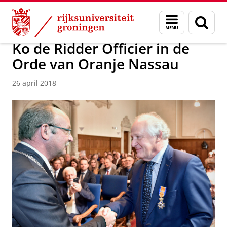
Skip
Skip
Over ons
Actueel
Nieuws
Nieuwsberichten
Menu
Zoek
to
to
en
Content
Navigation
zoeken
Ko de Ridder Officier in de
Orde van Oranje Nassau
26 april 2018