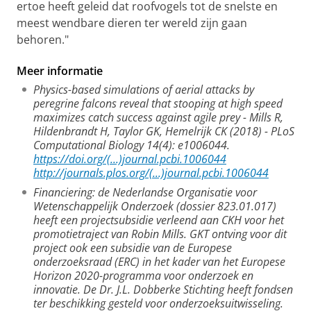
ertoe heeft geleid dat roofvogels tot de snelste en
meest wendbare dieren ter wereld zijn gaan
behoren."
Meer informatie
Physics-based simulations of aerial attacks by
peregrine falcons reveal that stooping at high speed
maximizes catch success against agile prey - Mills R,
Hildenbrandt H, Taylor GK, Hemelrijk CK (2018) - PLoS
Computational Biology 14(4): e1006044.
https://doi.org/(...)journal.pcbi.1006044
http://journals.plos.org/(...)journal.pcbi.1006044
Financiering: de Nederlandse Organisatie voor
Wetenschappelijk Onderzoek (dossier 823.01.017)
heeft een projectsubsidie verleend aan CKH voor het
promotietraject van Robin Mills. GKT ontving voor dit
project ook een subsidie van de Europese
onderzoeksraad (ERC) in het kader van het Europese
Horizon 2020-programma voor onderzoek en
innovatie. De Dr. J.L. Dobberke Stichting heeft fondsen
ter beschikking gesteld voor onderzoeksuitwisseling.