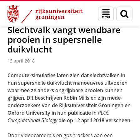
Skip
Skip
Over ons
Actueel
Nieuws
Nieuwsberichten
Menu
Zoek
to
to
en
Content
Navigation
zoeken
Slechtvalk vangt wendbare
prooien in supersnelle
duikvlucht
13 april 2018
Computersimulaties laten zien dat slechtvalken in
hun supersnelle duikvlucht manoeuvres uitvoeren
waarmee ze anders ongrijpbare prooien kunnen
grijpen. Dit beschrijven Robin Mills en zijn mede-
onderzoekers van de Rijksuniversiteit Groningen en
Oxford University in hun publicatie in
PLOS
Computational Biology
die op 12 april 2018 verscheen.
Door videocamera’s en gps-trackers aan een