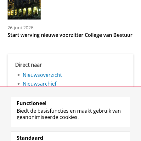
26 juni 2026
Start werving nieuwe voorzitter College van Bestuur
Direct naar
Nieuwsoverzicht
Nieuwsarchief
Functioneel
Biedt de basisfuncties en maakt gebruik van
geanonimiseerde cookies.
F
L
R
I
Y
Volg de RUG
a
i
S
n
o
Standaard
c
n
S
s
u