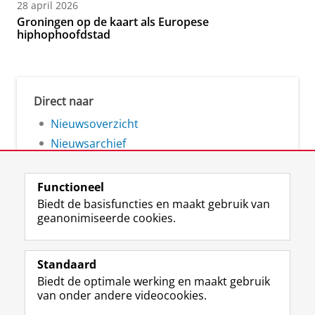
28 april 2026
Groningen op de kaart als Europese
hiphophoofdstad
Direct naar
Nieuwsoverzicht
Nieuwsarchief
Functioneel
Biedt de basisfuncties en maakt gebruik van
geanonimiseerde cookies.
F
L
R
I
Y
Volg de RUG
a
i
S
n
o
Standaard
c
n
S
s
u
Biedt de optimale werking en maakt gebruik
e
k
-
t
T
Studiekiezers
van onder andere videocookies.
b
e
f
a
u
Maatschappij/bedrijven
o
d
e
g
b