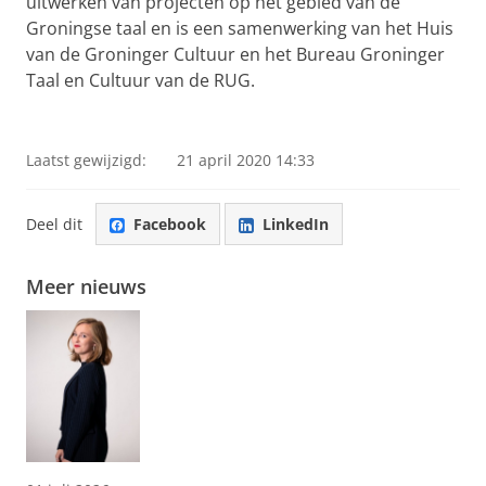
uitwerken van projecten op het gebied van de
Groningse taal en is een samenwerking van het Huis
van de Groninger Cultuur en het Bureau Groninger
Taal en Cultuur van de RUG.
Prof. Goffe Jensma over de Dag van de Grunneger Toal
Pas uw cookie instellingen aan
om deze
video te zien
Laatst gewijzigd:
21 april 2020 14:33
Deel dit
Facebook
LinkedIn
Meer nieuws