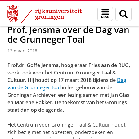
Skip
Skip
Over ons
Actueel
Nieuws
Nieuwsberichten
Menu
Zoek
to
to
en
Content
Navigation
zoeken
Prof. Jensma over de Dag van
de Grunneger Toal
12 maart 2018
Prof.dr. Goffe Jensma, hoogleraar Fries aan de RUG,
werkt ook voor het Centrum Groninger Taal &
Cultuur.
Hij houdt op 17 maart 2018 tijdens de
Dag
van de Grunneger toal
in het gebouw van de
Groninger Archieven een lezing samen met Jan Glas
en Marlene Bakker. De toekomst van het Gronings
staat dan op de agenda.
Het Centrum voor Groninger Taal & Cultuur houdt
zich bezig met het opzetten, onderzoeken en