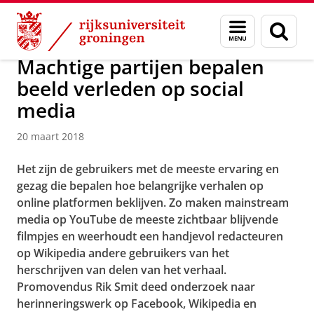
Skip
Skip
Over ons
Actueel
Nieuws
Nieuwsberichten
Menu
Zoek
to
to
en
Content
Navigation
zoeken
Machtige partijen bepalen
beeld verleden op social
media
20 maart 2018
Het zijn de gebruikers met de meeste ervaring en
gezag die bepalen hoe belangrijke verhalen op
online platformen beklijven. Zo maken mainstream
media op YouTube de meeste zichtbaar blijvende
filmpjes en weerhoudt een handjevol redacteuren
op Wikipedia andere gebruikers van het
herschrijven van delen van het verhaal.
Promovendus Rik Smit deed onderzoek naar
herinneringswerk op Facebook, Wikipedia en