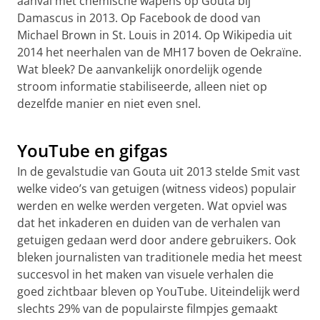
aanval met chemische wapens op Gouta bij
Damascus in 2013. Op Facebook de dood van
Michael Brown in St. Louis in 2014. Op Wikipedia uit
2014 het neerhalen van de MH17 boven de Oekraïne.
Wat bleek? De aanvankelijk onordelijk ogende
stroom informatie stabiliseerde, alleen niet op
dezelfde manier en niet even snel.
Video's op YouTube: wat vertellen ze ons?
Pas uw cookie instellingen aan
om deze
video te zien
YouTube en gifgas
In de gevalstudie van Gouta uit 2013 stelde Smit vast
welke video’s van getuigen (witness videos) populair
werden en welke werden vergeten. Wat opviel was
dat het inkaderen en duiden van de verhalen van
getuigen gedaan werd door andere gebruikers. Ook
bleken journalisten van traditionele media het meest
succesvol in het maken van visuele verhalen die
goed zichtbaar bleven op YouTube. Uiteindelijk werd
slechts 29% van de populairste filmpjes gemaakt