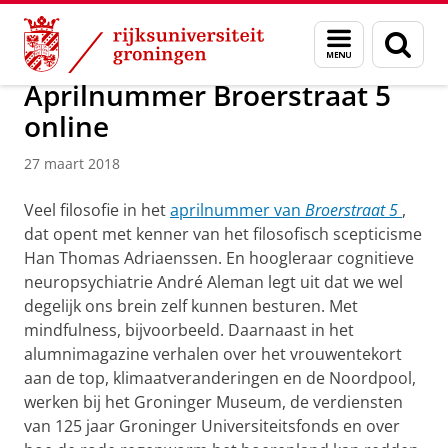
Skip
Skip
Over ons
Actueel
Nieuws
Nieuwsberichten
Menu
Zoek
to
to
en
Content
Navigation
zoeken
Aprilnummer Broerstraat 5
online
27 maart 2018
Veel filosofie in het
aprilnummer van
Broerstraat 5
,
dat opent met kenner van het filosofisch scepticisme
Han Thomas Adriaenssen. En hoogleraar cognitieve
neuropsychiatrie André Aleman legt uit dat we wel
degelijk ons brein zelf kunnen besturen. Met
mindfulness, bijvoorbeeld. Daarnaast in het
alumnimagazine verhalen over het vrouwentekort
aan de top, klimaatveranderingen en de Noordpool,
werken bij het Groninger Museum, de verdiensten
van 125 jaar Groninger Universiteitsfonds en over