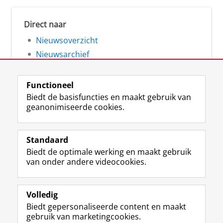
Direct naar
Nieuwsoverzicht
Nieuwsarchief
Functioneel
Biedt de basisfuncties en maakt gebruik van
geanonimiseerde cookies.
F
L
R
I
Y
Volg de RUG
a
i
S
n
o
Standaard
c
n
S
s
u
Biedt de optimale werking en maakt gebruik
e
k
-
t
T
Studiekiezers
van onder andere videocookies.
b
e
f
a
u
Maatschappij/bedrijven
o
d
e
g
b
o
I
e
r
e
Alumni
k
n
d
a
-
Volledig
p
-
R
m
k
Biedt gepersonaliseerde content en maakt
Over ons
a
p
i
-
a
gebruik van marketingcookies.