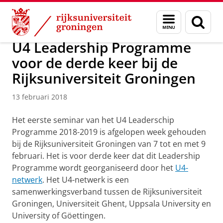
Skip
Skip
Over ons
Actueel
Nieuws
Nieuwsberichten
Menu
Zoek
to
to
en
Content
Navigation
zoeken
U4 Leadership Programme
voor de derde keer bij de
Rijksuniversiteit Groningen
13 februari 2018
Het eerste seminar van het U4 Leaderschip
Programme 2018-2019 is afgelopen week gehouden
bij de Rijksuniversiteit Groningen van 7 tot en met 9
februari. Het is voor derde keer dat dit Leadership
Programme wordt georganiseerd door het
U4-
netwerk
. Het U4-netwerk is een
samenwerkingsverband tussen de Rijksuniversiteit
Groningen, Universiteit Ghent, Uppsala University en
University of Göettingen.