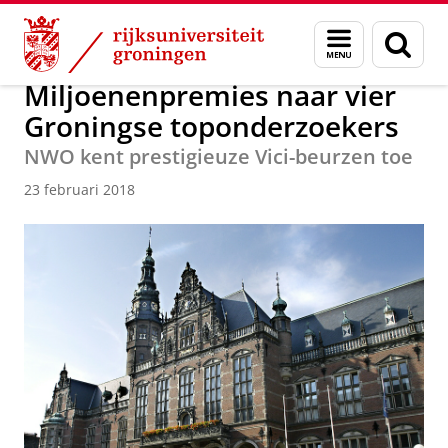
Skip
Skip
Over ons
Actueel
Nieuws
Nieuwsberichten
Menu
Zoek
to
to
en
Content
Navigation
zoeken
Miljoenenpremies naar vier
Groningse toponderzoekers
NWO kent prestigieuze Vici-beurzen toe
23 februari 2018