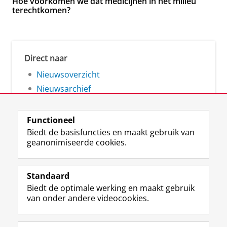
Hoe voorkomen we dat medicijnen in het milieu
terechtkomen?
Direct naar
Nieuwsoverzicht
Nieuwsarchief
Functioneel
Biedt de basisfuncties en maakt gebruik van
geanonimiseerde cookies.
F
L
R
I
Y
Volg de RUG
a
i
S
n
o
Standaard
c
n
S
s
u
Biedt de optimale werking en maakt gebruik
e
k
-
t
T
Studiekiezers
van onder andere videocookies.
b
e
f
a
u
Maatschappij/bedrijven
o
d
e
g
b
o
I
e
r
e