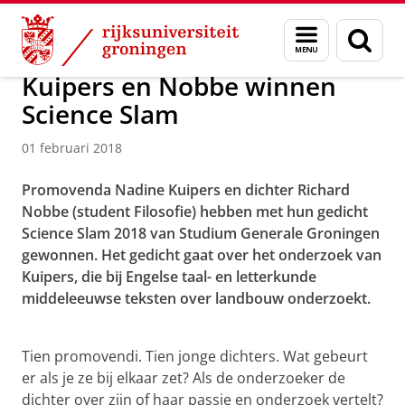
Skip
Skip
Over ons
Actueel
Nieuws
Nieuwsberichten
Menu
Zoek
to
to
en
Content
Navigation
zoeken
Kuipers en Nobbe winnen
Science Slam
01 februari 2018
Promovenda Nadine Kuipers en dichter Richard
Nobbe (student Filosofie) hebben met hun gedicht
Science Slam 2018 van Studium Generale Groningen
gewonnen. Het gedicht gaat over het onderzoek van
Kuipers, die bij Engelse taal- en letterkunde
middeleeuwse teksten over landbouw onderzoekt.
Het winnende gedicht
Pas uw cookie instellingen aan
om deze
video te zien
Tien promovendi. Tien jonge dichters. Wat gebeurt
er als je ze bij elkaar zet? Als de onderzoeker de
dichter over zijn of haar passie en onderzoek vertelt?