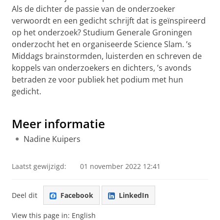
Als de dichter de passie van de onderzoeker
verwoordt en een gedicht schrijft dat is geïnspireerd
op het onderzoek? Studium Generale Groningen
onderzocht het en organiseerde Science Slam. ’s
Middags brainstormden, luisterden en schreven de
koppels van onderzoekers en dichters, ’s avonds
betraden ze voor publiek het podium met hun
gedicht.
Science Slam
Pas uw cookie instellingen aan
om deze
video te zien
Meer informatie
Nadine Kuipers
Laatst gewijzigd:
01 november 2022 12:41
Deel dit
Facebook
LinkedIn
View this page in:
English