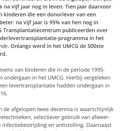
na vijf jaar nog in leven. Tien jaar daarvoor
n kinderen die een donorlever van een
eter: na vijf jaar is 95% van hen nog in
 Transplantatiecentrum publiceerden over
inderlevertransplantatie-programma in het
unde
. Onlangs werd in het UMCG de 500ste
rd.
vens van kinderen die in de periode 1995-
n ondergaan in het UMCG. Hierbij vergeleken
 een levertransplantatie hadden ondergaan in
16.
n de afgelopen twee decennia is waarschijnlijk
ietechnieken, selectiever gebruik van afweer-
nfectiebestrijding en antistolling. Daarnaast