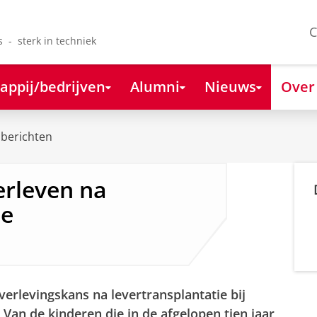
C
s - sterk in techniek
appij/bedrijven
Alumni
Nieuws
Over
berichten
erleven na
ie
overlevingskans na levertransplantatie bij
Van de kinderen die in de afgelopen tien jaar