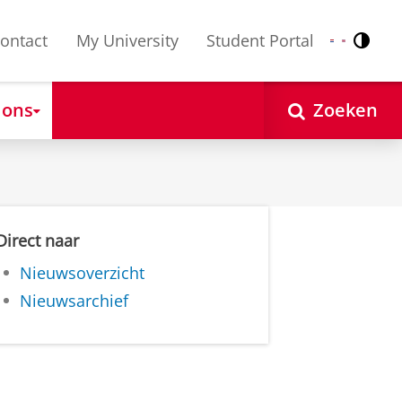
ontact
My University
Student Portal
Contr
Nederlands
English
 ons
Zoeken
Direct naar
Nieuwsoverzicht
Nieuwsarchief