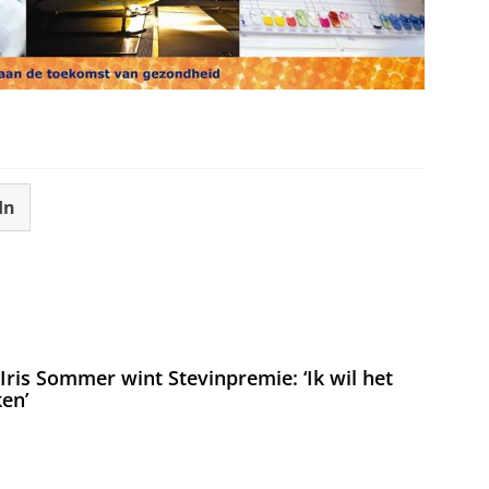
In
ris Sommer wint Stevinpremie: ‘Ik wil het
en’