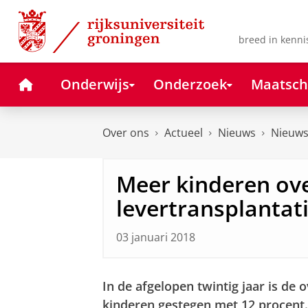
Skip
Skip
to
to
Content
Navigation
breed in kenni
Home
Onderwijs
Onderzoek
Maatsch
Over ons
Actueel
Nieuws
Nieuws
Meer kinderen ov
levertransplantat
03 januari 2018
In de afgelopen twintig jaar is de 
kinderen gestegen met 12 procent. 