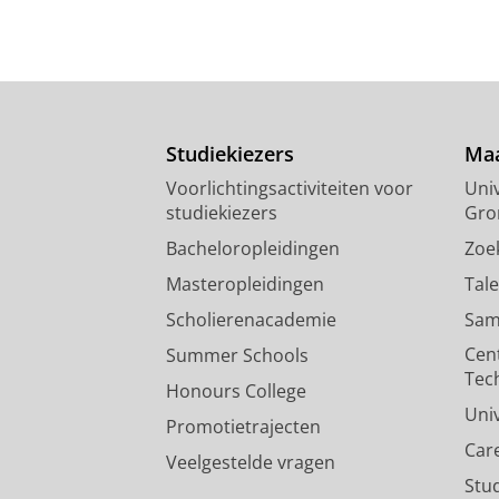
Studiekiezers
Maa
Voorlichtingsactiviteiten voor
Univ
studiekiezers
Gro
Bacheloropleidingen
Zoe
Masteropleidingen
Tal
Scholierenacademie
Sam
Cen
Summer Schools
Tec
Honours College
Uni
Promotietrajecten
Car
Veelgestelde vragen
Stu