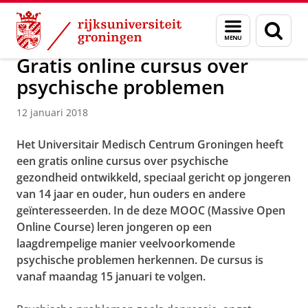
Skip
Skip
Over ons
Actueel
Nieuws
Nieuwsberichten
Menu
Zoek
to
to
en
Content
Navigation
zoeken
Gratis online cursus over
psychische problemen
12 januari 2018
Het Universitair Medisch Centrum Groningen heeft
een gratis online cursus over psychische
gezondheid ontwikkeld, speciaal gericht op jongeren
van 14 jaar en ouder, hun ouders en andere
geïnteresseerden. In de deze MOOC (Massive Open
Online Course) leren jongeren op een
laagdrempelige manier veelvoorkomende
psychische problemen herkennen. De cursus is
vanaf maandag 15 januari te volgen.