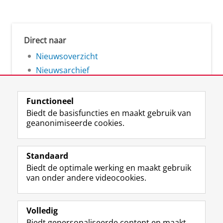
Direct naar
Nieuwsoverzicht
Nieuwsarchief
Functioneel
Biedt de basisfuncties en maakt gebruik van
geanonimiseerde cookies.
F
L
R
I
Y
Volg de RUG
a
i
S
n
o
Standaard
c
n
S
s
u
Biedt de optimale werking en maakt gebruik
e
k
-
t
T
Studiekiezers
van onder andere videocookies.
b
e
f
a
u
Maatschappij/bedrijven
o
d
e
g
b
o
I
e
r
e
Alumni
k
n
d
a
-
Volledig
p
-
R
m
k
Biedt gepersonaliseerde content en maakt