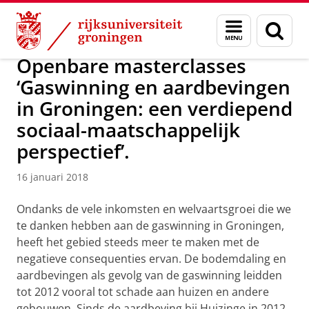
Skip
Skip
Over ons
Actueel
Nieuws
Nieuwsberichten
Menu
Zoek
to
to
en
Content
Navigation
zoeken
Openbare masterclasses
‘Gaswinning en aardbevingen
in Groningen: een verdiepend
sociaal-maatschappelijk
perspectief’.
16 januari 2018
Ondanks de vele inkomsten en welvaartsgroei die we
te danken hebben aan de gaswinning in Groningen,
heeft het gebied steeds meer te maken met de
negatieve consequenties ervan. De bodemdaling en
aardbevingen als gevolg van de gaswinning leidden
tot 2012 vooral tot schade aan huizen en andere
gebouwen. Sinds de aardbeving bij Huizinge in 2012