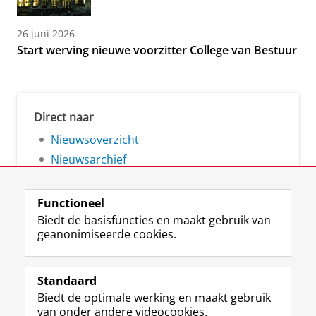
26 juni 2026
Start werving nieuwe voorzitter College van Bestuur
Direct naar
Nieuwsoverzicht
Nieuwsarchief
Functioneel
Biedt de basisfuncties en maakt gebruik van
geanonimiseerde cookies.
F
L
R
I
Y
Volg de RUG
a
i
S
n
o
Standaard
c
n
S
s
u
Biedt de optimale werking en maakt gebruik
e
k
-
t
T
Studiekiezers
van onder andere videocookies.
b
e
f
a
u