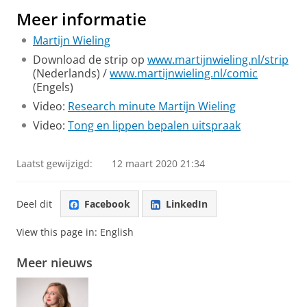
video te zien
Meer informatie
Martijn Wieling
Download de strip op
www.martijnwieling.nl/strip
(Nederlands) /
www.martijnwieling.nl/comic
(Engels)
Video:
Research minute Martijn Wieling
Video:
Tong en lippen bepalen uitspraak
Laatst gewijzigd:
12 maart 2020 21:34
Deel dit
Facebook
LinkedIn
View this page in:
English
Meer nieuws