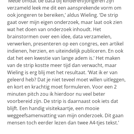
‘Mede omdat de data bij kinderen/jongeren zijn
verzameld leek me dit een aansprekende vorm om
ook jongeren te bereiken,’ aldus Wieling. ‘De strip
gaat over mijn eigen onderzoek, maar laat ook zien
wat het doen van onderzoek inhoudt. Het
brainstormen over een idee, data verzamelen,
verwerken, presenteren op een congres, een artikel
indienen, herzien, en uiteindelijk publiceren. En ook
dat het een kwestie van lange adem is.’ Het maken
van de strip kostte meer tijd dan verwacht, maar
Wieling is erg blij met het resultaat. ‘Wat ik er van
geleerd heb? Dat je niet teveel moet willen uitleggen,
en kort en krachtig moet formuleren. Voor een 2
minuten pitch zou ik hierdoor nu veel beter
voorbereid zijn. De strip is daarnaast ook iets dat
blijft. Een handig visitekaartje, een mooie
weggeefsamenvatting van mijn onderzoek. Dit gaan
mensen toch eerder lezen dan twee A4-tjes tekst.’
Martijn Wieling legt zijn dialectonderzoek uit in een
strip
Pas uw cookie instellingen aan
om deze