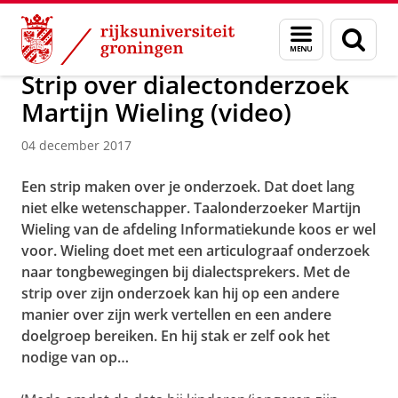
Skip
Skip
Over ons
Actueel
Nieuws
Nieuwsberichten
Menu
Zoek
to
to
en
Content
Navigation
zoeken
Strip over dialectonderzoek
Martijn Wieling (video)
04 december 2017
Een strip maken over je onderzoek. Dat doet lang
niet elke wetenschapper. Taalonderzoeker Martijn
Wieling van de afdeling Informatiekunde koos er wel
voor. Wieling doet met een articulograaf onderzoek
naar tongbewegingen bij dialectsprekers. Met de
strip over zijn onderzoek kan hij op een andere
manier over zijn werk vertellen en een andere
doelgroep bereiken. En hij stak er zelf ook het
nodige van op…