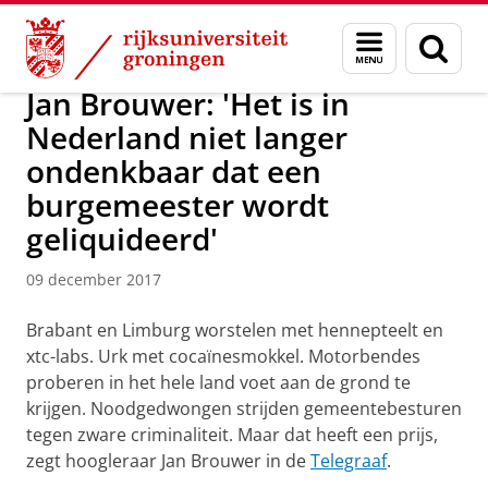
Skip
Skip
Over ons
Actueel
Nieuws
Nieuwsberichten
Menu
Zoek
to
to
en
Content
Navigation
zoeken
Jan Brouwer: 'Het is in
Nederland niet langer
ondenkbaar dat een
burgemeester wordt
geliquideerd'
09 december 2017
Brabant en Limburg worstelen met hennepteelt en
xtc-labs. Urk met cocaïnesmokkel. Motorbendes
proberen in het hele land voet aan de grond te
krijgen. Noodgedwongen strijden gemeentebesturen
tegen zware criminaliteit. Maar dat heeft een prijs,
zegt hoogleraar Jan Brouwer in de
Telegraaf
.