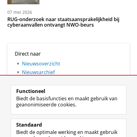
07 mei 2026
RUG-onderzoek naar staatsaansprakelijkheid bij
cyberaanvallen ontvangt NWO-beurs
Direct naar
Nieuwsoverzicht
Nieuwsarchief
Functioneel
Biedt de basisfuncties en maakt gebruik van
geanonimiseerde cookies.
F
L
R
I
Y
Volg de RUG
a
i
S
n
o
Standaard
c
n
S
s
u
Biedt de optimale werking en maakt gebruik
e
k
-
t
T
Studiekiezers