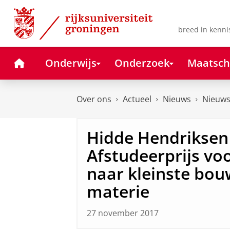
Skip
Skip
to
to
Content
Navigation
breed in kenni
Home
Onderwijs
Onderzoek
Maatsch
Over ons
Actueel
Nieuws
Nieuws
Hidde Hendriksen
Afstudeerprijs vo
naar kleinste bou
materie
27 november 2017