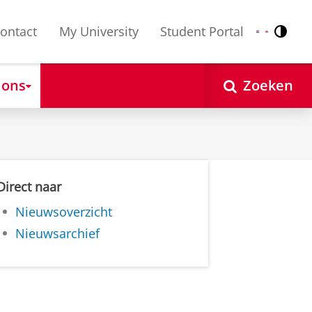
ontact
My University
Student Portal
Contr
Nederlands
English
 ons
Zoeken
Direct naar
Nieuwsoverzicht
Nieuwsarchief