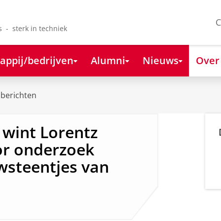
C
s - sterk in techniek
appij/bedrijven
Alumni
Nieuws
Over
berichten
 wint Lorentz
or onderzoek
wsteentjes van