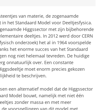
wsteentjes van materie, de zogenaamde
 in het Standaard Model voor Deeltjesfysica.
ogenaamde Higgssector met zijn bijbehorende
 elementaire deeltjes. In 2012 werd door CERN
fysisch onderzoek) het al in 1964 voorspelde
danks het enorme succes van het Standaard
gen nog niet helemaal tevreden. De huidige
rg onnatuurlijk over. Een constante
Higgsdeeltje moet enorm precies gekozen
ijkheid te beschrijven.
ksen een alternatief model dat de Higgssector
aard Model bouwt, namelijk met niet één
eeltjes zonder massa en met meer
j de voorspellingen van dit model met