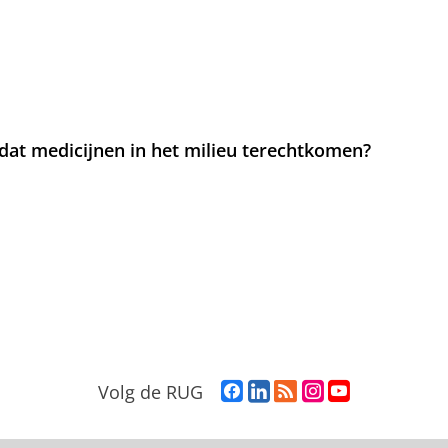
at medicijnen in het milieu terechtkomen?
F
L
R
I
Y
Volg de RUG
a
i
S
n
o
c
n
S
s
u