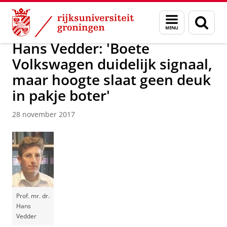
Skip
Skip
Over ons
Actueel
Nieuws
Nieuwsberichten
Menu
Zoek
to
to
en
Content
Navigation
zoeken
Hans Vedder: 'Boete
Volkswagen duidelijk signaal,
maar hoogte slaat geen deuk
in pakje boter'
28 november 2017
Prof. mr. dr.
Hans
Vedder