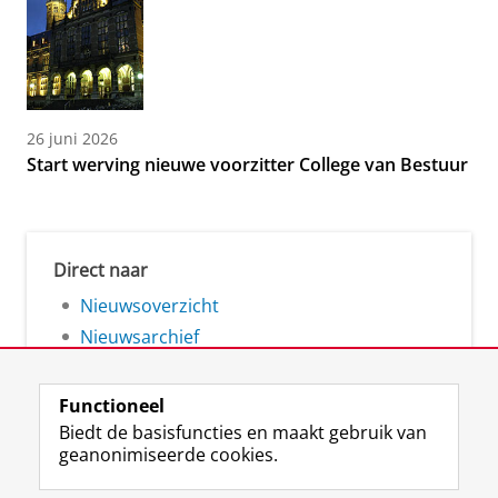
26 juni 2026
Start werving nieuwe voorzitter College van Bestuur
Direct naar
Nieuwsoverzicht
Nieuwsarchief
Functioneel
Biedt de basisfuncties en maakt gebruik van
geanonimiseerde cookies.
F
L
R
I
Y
Volg de RUG