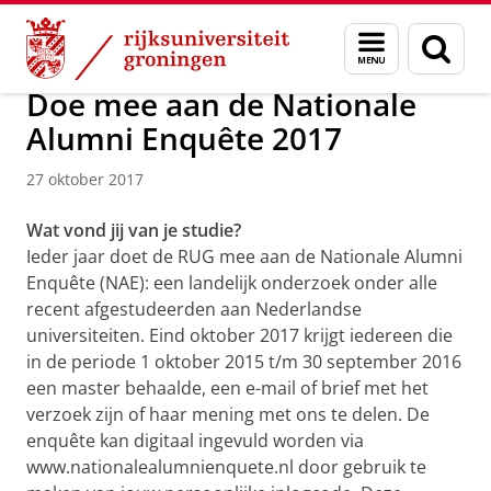
Skip
Skip
Over ons
Actueel
Nieuws
Nieuwsberichten
Menu
Zoek
to
to
en
Content
Navigation
zoeken
Doe mee aan de Nationale
Alumni Enquête 2017
27 oktober 2017
Wat vond jij van je studie?
Ieder jaar doet de RUG mee aan de Nationale Alumni
Enquête (NAE): een landelijk onderzoek onder alle
recent afgestudeerden aan Nederlandse
universiteiten. Eind oktober 2017 krijgt iedereen die
in de periode 1 oktober 2015 t/m 30 september 2016
een master behaalde, een e-mail of brief met het
verzoek zijn of haar mening met ons te delen. De
enquête kan digitaal ingevuld worden via
www.nationalealumnienquete.nl door gebruik te