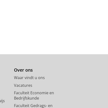
Over ons
Waar vindt u ons
Vacatures
Faculteit Economie en
Bedrijfskunde
ijs
Faculteit Gedrags- en