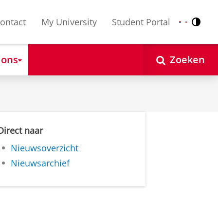
ontact
My University
Student Portal
Contr
Nederlands
English
 ons
Zoeken
Direct naar
Nieuwsoverzicht
Nieuwsarchief