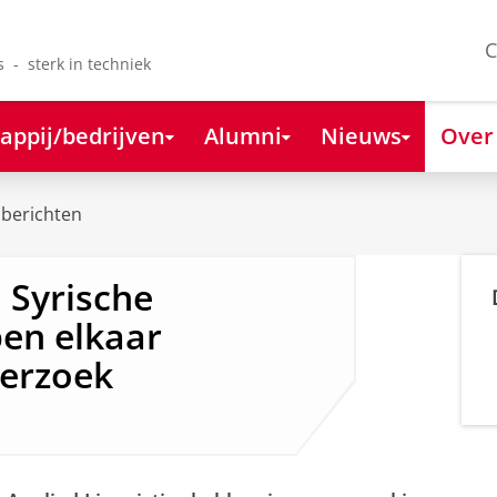
C
s - sterk in techniek
appij/bedrijven
Alumni
Nieuws
Over
berichten
 Syrische
pen elkaar
derzoek