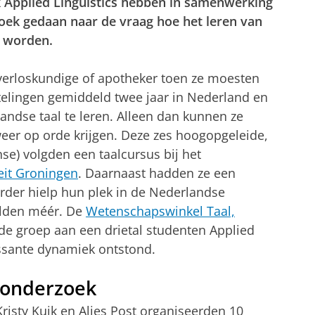
 Applied Linguistics hebben in samenwerking
oek gedaan naar de vraag hoe het leren van
n worden.
, verloskundige of apotheker toen ze moesten
htelingen gemiddeld twee jaar in Nederland en
ndse taal te leren. Alleen dan kunnen ze
er op orde krijgen. Deze zes hoogopgeleide,
nse) volgden een taalcursus bij het
eit Groningen
. Daarnaast hadden ze een
rder hielp hun plek in de Nederlandse
ilden méér. De
Wetenschapswinkel Taal,
e groep aan een drietal studenten Applied
essante dynamiek ontstond.
 onderzoek
risty Kuik en Alies Post organiseerden 10