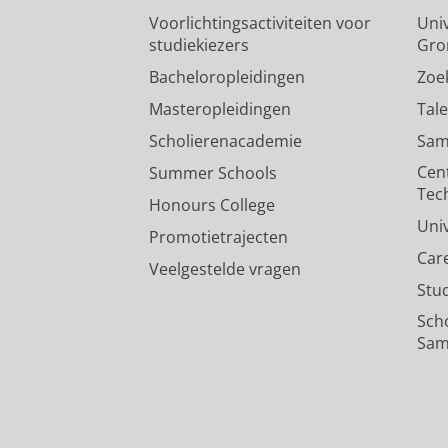
Voorlichtingsactiviteiten voor
Univ
studiekiezers
Gro
Bacheloropleidingen
Zoe
Masteropleidingen
Tal
Scholierenacademie
Sam
Cen
Summer Schools
Tec
Honours College
Uni
Promotietrajecten
Car
Veelgestelde vragen
Stu
Sch
Sam