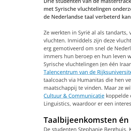
Drie studenten van de mastertrack
met Syrische vluchtelingen onderz
de Nederlandse taal verbeterd ka
Ze werkten in Syrië al als tandarts
vluchten. Inmiddels zijn deze vluc
erg gemotiveerd om snel de Nederla
immers hun beroep en hun leven we
Syrische vluchtelingen (en één Iraa
Talencentrum van de Rijksuniversit
taalcoach via Humanitas die hen ve
maatschappij te vinden. Maar ze w
Cultuur & Communicatie
koppelde d
Linguistics, waardoor er een inter
Taalbijeenkomsten én
De studenten Stephanie Berghuis, K