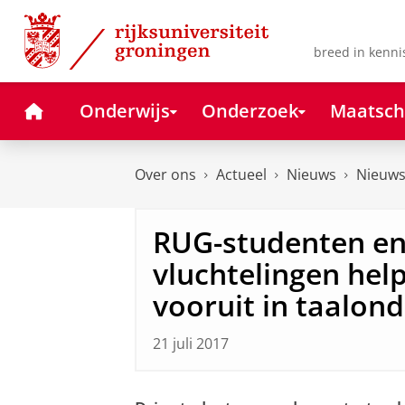
Skip
Skip
to
to
Content
Navigation
breed in kenni
Home
Onderwijs
Onderzoek
Maatsch
Over ons
Actueel
Nieuws
Nieuws
RUG-studenten en
vluchtelingen hel
vooruit in taalon
21 juli 2017