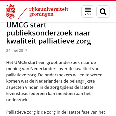
Skip
Skip
Over ons
Actueel
Nieuws
Nieuwsberichten
Menu
Zoek
to
to
en
Content
Navigation
zoeken
UMCG start
publieksonderzoek naar
kwaliteit palliatieve zorg
24 mei 2017
Het UMCG start een groot onderzoek naar de
mening van Nederlanders over de kwaliteit van
palliatieve zorg. De onderzoekers willen te weten
komen wat de Nederlanders de belangrijkste
aspecten vinden in de zorg tijdens de laatste
levensfase. Iedereen kan meedoen aan het
onderzoek
.
Palliatieve zorg is de zorg in de laatste fase van het