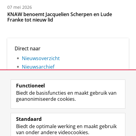
07 mei 2026
KNAW benoemt Jacquelien Scherpen en Lude
Franke tot nieuw lid
Direct naar
Nieuwsoverzicht
Nieuwsarchief
Functioneel
Biedt de basisfuncties en maakt gebruik van
geanonimiseerde cookies.
F
L
R
I
Y
Volg de RUG
a
i
S
n
o
Standaard
c
n
S
s
u
Biedt de optimale werking en maakt gebruik
e
k
-
t
T
Studiekiezers
van onder andere videocookies.
b
e
f
a
u