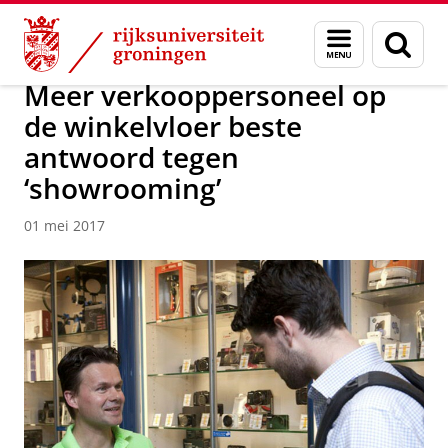
Skip
Skip
Over ons
Actueel
Nieuws
Nieuwsberichten
Menu
Zoek
to
to
en
Content
Navigation
zoeken
Meer verkooppersoneel op
de winkelvloer beste
antwoord tegen
‘showrooming’
01 mei 2017