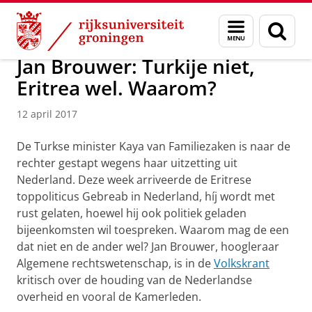
Skip
Skip
Over ons
Actueel
Nieuws
Nieuwsberichten
Menu
Zoek
to
to
en
Content
Navigation
zoeken
Jan Brouwer: Turkije niet,
Eritrea wel. Waarom?
12 april 2017
De Turkse minister Kaya van Familiezaken is naar de
rechter gestapt wegens haar uitzetting uit
Nederland. Deze week arriveerde de Eritrese
toppoliticus Gebreab in Nederland, híj wordt met
rust gelaten, hoewel hij ook politiek geladen
bijeenkomsten wil toespreken. Waarom mag de een
dat niet en de ander wel? Jan Brouwer, hoogleraar
Algemene rechtswetenschap, is in de
Volkskrant
kritisch over de houding van de Nederlandse
overheid en vooral de Kamerleden.