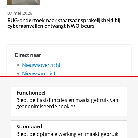
07 mei 2026
RUG-onderzoek naar staatsaansprakelijkheid bij
cyberaanvallen ontvangt NWO-beurs
Direct naar
Nieuwsoverzicht
Nieuwsarchief
Functioneel
Biedt de basisfuncties en maakt gebruik van
geanonimiseerde cookies.
F
L
R
I
Y
Volg de RUG
a
i
S
n
o
Standaard
c
n
S
s
u
Biedt de optimale werking en maakt gebruik
e
k
-
t
T
Studiekiezers