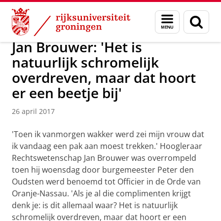
Skip
Skip
Over ons
Actueel
Nieuws
Nieuwsberichten
Menu
Zoek
to
to
en
Content
Navigation
zoeken
Jan Brouwer: 'Het is
natuurlijk schromelijk
overdreven, maar dat hoort
er een beetje bij'
26 april 2017
'Toen ik vanmorgen wakker werd zei mijn vrouw dat
ik vandaag een pak aan moest trekken.' Hoogleraar
Rechtswetenschap Jan Brouwer was overrompeld
toen hij woensdag door burgemeester Peter den
Oudsten werd benoemd tot Officier in de Orde van
Oranje-Nassau. 'Als je al die complimenten krijgt
denk je: is dit allemaal waar? Het is natuurlijk
schromelijk overdreven, maar dat hoort er een