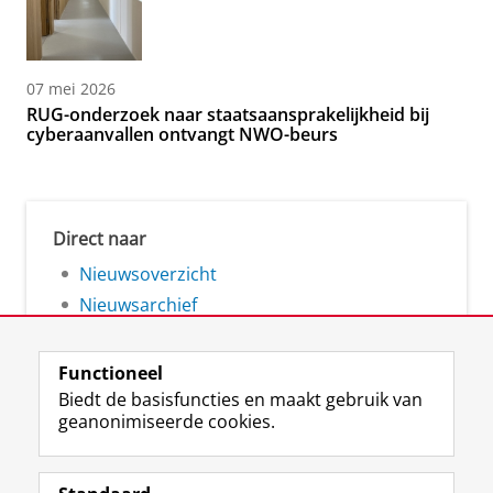
07 mei 2026
RUG-onderzoek naar staatsaansprakelijkheid bij
cyberaanvallen ontvangt NWO-beurs
Direct naar
Nieuwsoverzicht
Nieuwsarchief
Functioneel
Biedt de basisfuncties en maakt gebruik van
geanonimiseerde cookies.
F
L
R
I
Y
Volg de RUG
a
i
S
n
o