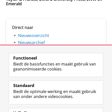
Emerald
Direct naar
Nieuwsoverzicht
Nieuwsarchief
Functioneel
Biedt de basisfuncties en maakt gebruik van
geanonimiseerde cookies.
F
L
R
I
Y
Volg de RUG
a
i
S
n
o
Standaard
c
n
S
s
u
Biedt de optimale werking en maakt gebruik
e
k
-
t
T
Studiekiezers
van onder andere videocookies.
b
e
f
a
u
Maatschappij/bedrijven
o
d
e
g
b
o
I
e
r
e
Alumni