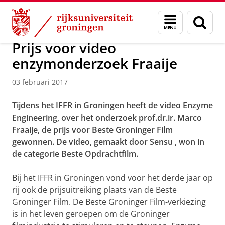
Skip
Skip
Over ons
Actueel
Nieuws
Nieuwsberichten
Menu
Zoek
to
to
en
Content
Navigation
zoeken
Prijs voor video
enzymonderzoek Fraaije
03 februari 2017
Tijdens het IFFR in Groningen heeft de video Enzyme
Engineering, over het onderzoek prof.dr.ir. Marco
Fraaije, de prijs voor Beste Groninger Film
gewonnen. De video, gemaakt door Sensu , won in
de categorie Beste Opdrachtfilm.
Bij het IFFR in Groningen vond voor het derde jaar op
rij ook de prijsuitreiking plaats van de Beste
Groninger Film. De Beste Groninger Film-verkiezing
is in het leven geroepen om de Groninger