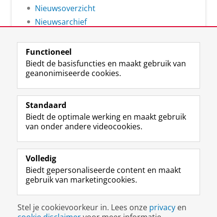
Nieuwsoverzicht
Nieuwsarchief
Functioneel
Biedt de basisfuncties en maakt gebruik van
geanonimiseerde cookies.
F
L
R
I
Y
Volg de RUG
a
i
S
n
o
Standaard
c
n
S
s
u
Biedt de optimale werking en maakt gebruik
e
k
-
t
T
Studiekiezers
van onder andere videocookies.
b
e
f
a
u
Maatschappij/bedrijven
o
d
e
g
b
o
I
e
r
e
Alumni
k
n
d
a
-
Volledig
p
-
R
m
k
Biedt gepersonaliseerde content en maakt
Over ons
a
p
i
-
a
gebruik van marketingcookies.
g
a
j
a
n
i
g
k
c
a
Disclaimer & Copyright
Privacy
Cookies
n
i
s
c
a
Stel je cookievoorkeur in. Lees onze
privacy
en
Inloggen
a
n
u
o
l