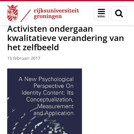
Skip
Skip
Over ons
Actueel
Nieuws
Nieuwsberichten
Menu
Zoek
to
to
en
Content
Navigation
zoeken
Activisten ondergaan
kwalitatieve verandering van
het zelfbeeld
15 februari 2017