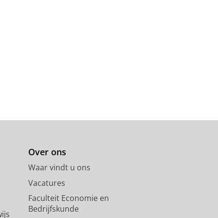
Over ons
Waar vindt u ons
Vacatures
Faculteit Economie en
Bedrijfskunde
ijs