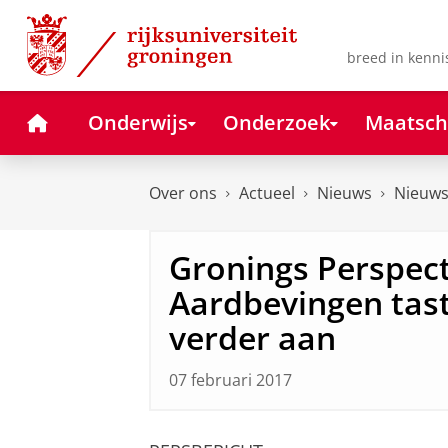
Skip
Skip
to
to
Content
Navigation
breed in kenni
Home
Onderwijs
Onderzoek
Maatsch
Over ons
Actueel
Nieuws
Nieuws
Gronings Perspect
Aardbevingen tas
verder aan
07 februari 2017