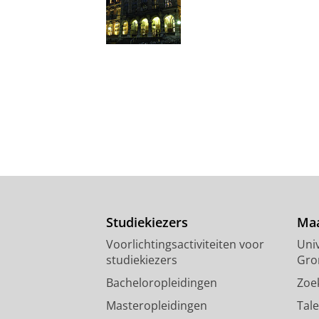
Studiekiezers
Maa
Voorlichtingsactiviteiten voor
Univ
studiekiezers
Gro
Bacheloropleidingen
Zoe
Masteropleidingen
Tal