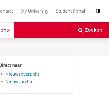
ontact
My University
Student Portal
Contr
Nederlands
English
 ons
Zoeken
Direct naar
Nieuwsoverzicht
Nieuwsarchief