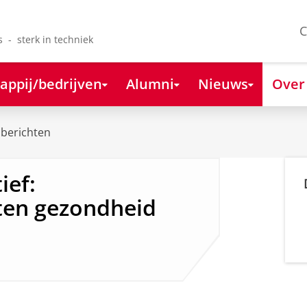
C
s - sterk in techniek
appij/bedrijven
Alumni
Nieuws
Over
berichten
ief:
ten gezondheid