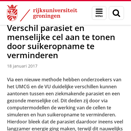
Skip
Skip
Over ons
Actueel
Nieuws
Nieuwsberichten
Menu
Zoek
to
to
en
Content
Navigation
zoeken
Verschil parasiet en
menselijke cel aan te tonen
door suikeropname te
verminderen
18 januari 2017
Via een nieuwe methode hebben onderzoekers van
het UMCG en de VU duidelijke verschillen kunnen
aantonen tussen een ziekmakende parasiet en een
gezonde menselijke cel. Dit deden zij door via
computermodellen de werking van de cellen te
simuleren en hun suikeropname te verminderen.
Hierdoor bleek dat de parasiet daardoor ineens veel
langzamer energie ging maken, terwijl dit nauwelijks