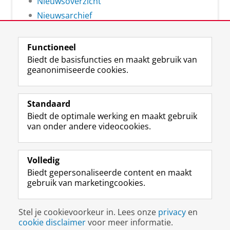
Nieuwsoverzicht
Nieuwsarchief
Functioneel
Biedt de basisfuncties en maakt gebruik van
geanonimiseerde cookies.
F
L
R
I
Y
Volg de RUG
a
i
S
n
o
Standaard
c
n
S
s
u
Biedt de optimale werking en maakt gebruik
e
k
-
t
T
Studiekiezers
van onder andere videocookies.
b
e
f
a
u
Maatschappij/bedrijven
o
d
e
g
b
o
I
e
r
e
Alumni
k
n
d
a
-
Volledig
p
-
R
m
k
Biedt gepersonaliseerde content en maakt
Over ons
a
p
i
-
a
gebruik van marketingcookies.
g
a
j
a
n
i
g
k
c
a
Disclaimer & Copyright
Privacy
Cookies
n
i
s
c
a
Stel je cookievoorkeur in. Lees onze
privacy
en
Inloggen
a
n
u
o
l
cookie disclaimer
voor meer informatie.