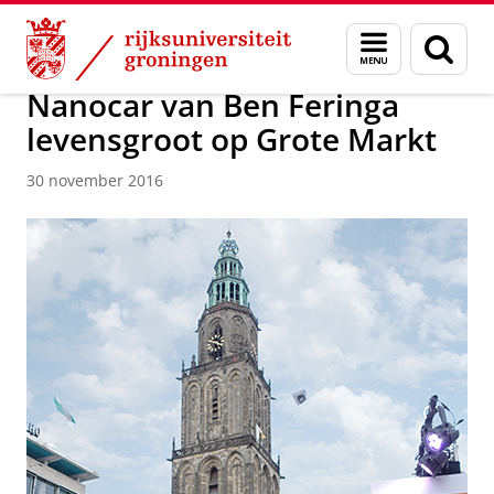
Skip
Skip
Over ons
Actueel
Nieuws
Nieuwsberichten
Menu
Zoek
to
to
en
Content
Navigation
zoeken
Nanocar van Ben Feringa
levensgroot op Grote Markt
30 november 2016