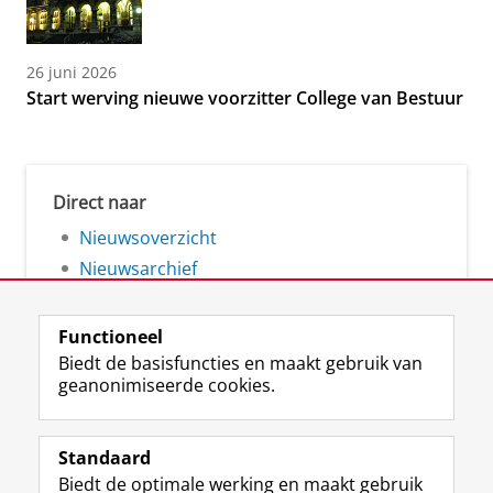
26 juni 2026
Start werving nieuwe voorzitter College van Bestuur
Direct naar
Nieuwsoverzicht
Nieuwsarchief
Functioneel
Biedt de basisfuncties en maakt gebruik van
geanonimiseerde cookies.
F
L
R
I
Y
Volg de RUG
a
i
S
n
o
Standaard
c
n
S
s
u
Biedt de optimale werking en maakt gebruik
e
k
-
t
T
Studiekiezers