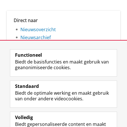
Direct naar
Nieuwsoverzicht
Nieuwsarchief
Functioneel
Biedt de basisfuncties en maakt gebruik van
geanonimiseerde cookies.
F
L
R
I
Y
Volg de RUG
a
i
S
n
o
Standaard
c
n
S
s
u
Biedt de optimale werking en maakt gebruik
e
k
-
t
T
Studiekiezers
van onder andere videocookies.
b
e
f
a
u
Maatschappij/bedrijven
o
d
e
g
b
o
I
e
r
e
Alumni
k
n
d
a
-
Volledig
p
-
R
m
k
Biedt gepersonaliseerde content en maakt
Over ons