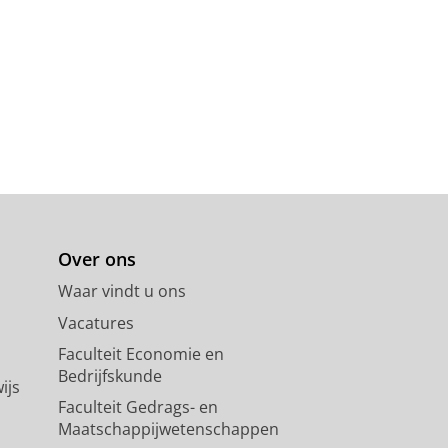
Over ons
Waar vindt u ons
Vacatures
Faculteit Economie en
Bedrijfskunde
ijs
Faculteit Gedrags- en
Maatschappijwetenschappen