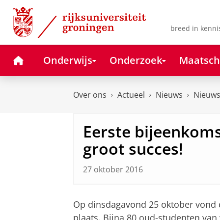
Skip
Skip
to
to
Content
Navigation
breed in kenni
Home
Onderwijs
Onderzoek
Maatsch
Over ons
Actueel
Nieuws
Nieuws
Eerste bijeenkoms
groot succes!
27 oktober 2016
Op dinsdagavond 25 oktober vond d
plaats. Bijna 80 oud-studenten van