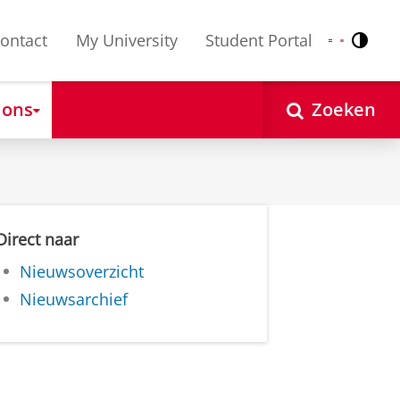
ontact
My University
Student Portal
Contr
Nederlands
English
 ons
Zoeken
Direct naar
Nieuwsoverzicht
Nieuwsarchief