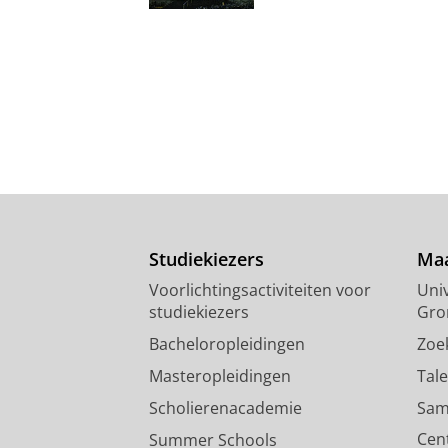
Studiekiezers
Maa
Voorlichtingsactiviteiten voor
Univ
studiekiezers
Gro
Bacheloropleidingen
Zoe
Masteropleidingen
Tal
Scholierenacademie
Sam
Cen
Summer Schools