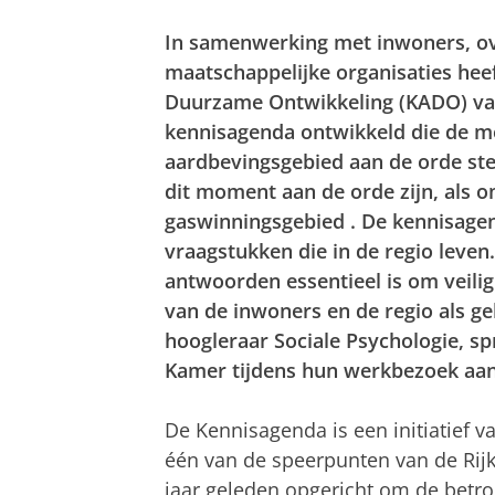
In samenwerking met inwoners, ov
maatschappelijke organisaties he
Duurzame Ontwikkeling (KADO) van
kennisagenda ontwikkeld die
de m
aardbevingsgebied aan de orde stel
dit moment aan de orde zijn, als 
gaswinningsgebied
. De kennisage
vraagstukken die in de regio leve
antwoorden essentieel is om veili
van de inwoners en de regio als 
hoogleraar Sociale Psychologie, s
Kamer tijdens hun werkbezoek aan
De Kennisagenda is een initiatief 
één van de speerpunten van de Rijk
jaar geleden opgericht om de betro