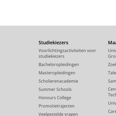
Studiekiezers
Maa
Voorlichtingsactiviteiten voor
Univ
studiekiezers
Gro
Bacheloropleidingen
Zoe
Masteropleidingen
Tal
Scholierenacademie
Sam
Cen
Summer Schools
Tec
Honours College
Uni
Promotietrajecten
Car
Veelgestelde vragen