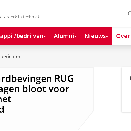
C
s - sterk in techniek
appij/bedrijven
Alumni
Nieuws
Over
berichten
ardbevingen RUG
ragen bloot voor
het
d