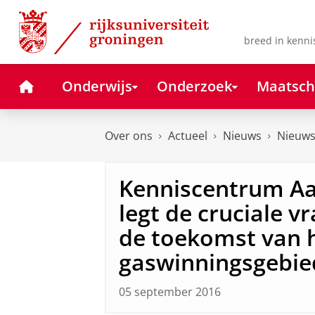
Skip
Skip
to
to
Content
Navigation
breed in kenni
Home
Onderwijs
Onderzoek
Maatsch
Over ons
Actueel
Nieuws
Nieuws
Kenniscentrum A
legt de cruciale v
de toekomst van 
gaswinningsgebie
05 september 2016