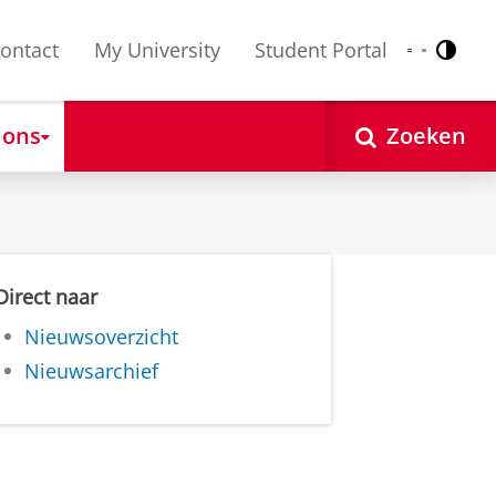
ontact
My University
Student Portal
Contr
Nederlands
English
 ons
Zoeken
Direct naar
Nieuwsoverzicht
Nieuwsarchief