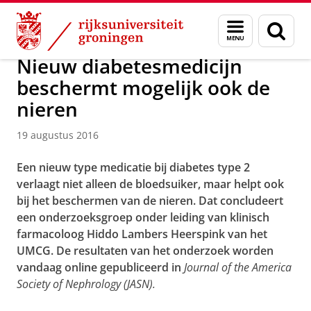
Skip
Skip
Over ons
Actueel
Nieuws
Nieuwsberichten
Menu
Zoek
to
to
en
Content
Navigation
zoeken
Nieuw diabetesmedicijn
beschermt mogelijk ook de
nieren
19 augustus 2016
Een nieuw type medicatie bij diabetes type 2
verlaagt niet alleen de bloedsuiker, maar helpt ook
bij het beschermen van de nieren. Dat concludeert
een onderzoeksgroep onder leiding van klinisch
farmacoloog Hiddo Lambers Heerspink van het
UMCG. De resultaten van het onderzoek worden
vandaag online gepubliceerd in
Journal of the America
Society of Nephrology (JASN).