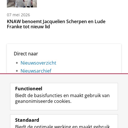
07 mei 2026
KNAW benoemt Jacquelien Scherpen en Lude
Franke tot nieuw lid
Direct naar
Nieuwsoverzicht
Nieuwsarchief
Functioneel
Biedt de basisfuncties en maakt gebruik van
geanonimiseerde cookies.
F
L
R
I
Y
Volg de RUG
a
i
S
n
o
Standaard
c
n
S
s
u
Biedt de optimale werking en maakt gebruik