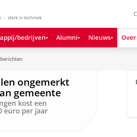
C
s - sterk in techniek
appij/bedrijven
Alumni
Nieuws
Over
berichten
alen ongemerkt
 aan gemeente
ingen kost een
 euro per jaar