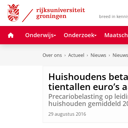
Skip
Skip
to
to
Content
Navigation
breed in kenni
Home
Onderwijs
Onderzoek
Maatsch
Over ons
Actueel
Nieuws
Nieuws
Huishoudens bet
tientallen euro’s
Precariobelasting op leid
huishouden gemiddeld 20
29 augustus 2016