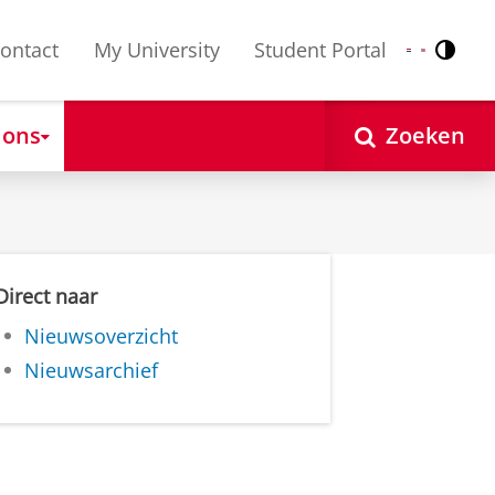
ontact
My University
Student Portal
Contr
Nederlands
English
 ons
Zoeken
Direct naar
Nieuwsoverzicht
Nieuwsarchief