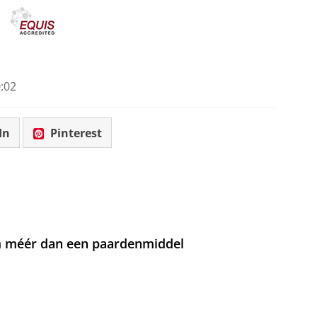
:02
In
Pinterest
om méér dan een paardenmiddel