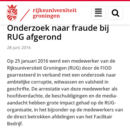
Skip
Skip
Over ons
Actueel
Nieuws
Nieuwsberichten
Menu
Zoek
to
to
en
Content
Navigation
zoeken
Onderzoek naar fraude bij
RUG afgerond
28 juni 2016
Op 25 januari 2016 werd een medewerker van de
Rijksuniversiteit Groningen (RUG) door de FIOD
gearresteerd in verband met een onderzoek naar
ambtelijke corruptie, witwassen en valsheid in
geschrifte. De arrestatie van deze medewerker als
hoofdverdachte, de beschuldigingen en de media-
aandacht hebben grote impact gehad op de RUG-
organisatie, in het bijzonder op de medewerkers van
de direct betrokken afdelingen van het Facilitair
Bedrijf.