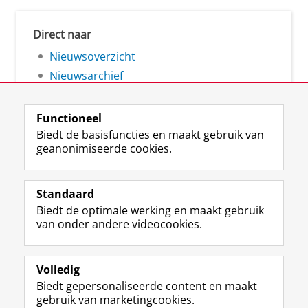
Direct naar
Nieuwsoverzicht
Nieuwsarchief
Functioneel
Biedt de basisfuncties en maakt gebruik van
geanonimiseerde cookies.
F
L
R
I
Y
Volg de RUG
a
i
S
n
o
Standaard
c
n
S
s
u
Biedt de optimale werking en maakt gebruik
e
k
-
t
T
Studiekiezers
van onder andere videocookies.
b
e
f
a
u
Maatschappij/bedrijven
o
d
e
g
b
o
I
e
r
e
Alumni
k
n
d
a
-
Volledig
p
-
R
m
k
Biedt gepersonaliseerde content en maakt
Over ons
a
p
i
-
a
gebruik van marketingcookies.