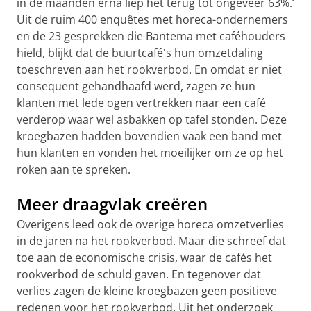
in de maanden erna liep het terug tot ongeveer 63%.’
Uit de ruim 400 enquêtes met horeca-ondernemers
en de 23 gesprekken die Bantema met caféhouders
hield, blijkt dat de buurtcafé's hun omzetdaling
toeschreven aan het rookverbod. En omdat er niet
consequent gehandhaafd werd, zagen ze hun
klanten met lede ogen vertrekken naar een café
verderop waar wel asbakken op tafel stonden. Deze
kroegbazen hadden bovendien vaak een band met
hun klanten en vonden het moeilijker om ze op het
roken aan te spreken.
Meer draagvlak creëren
Overigens leed ook de overige horeca omzetverlies
in de jaren na het rookverbod. Maar die schreef dat
toe aan de economische crisis, waar de cafés het
rookverbod de schuld gaven. En tegenover dat
verlies zagen de kleine kroegbazen geen positieve
redenen voor het rookverbod. Uit het onderzoek