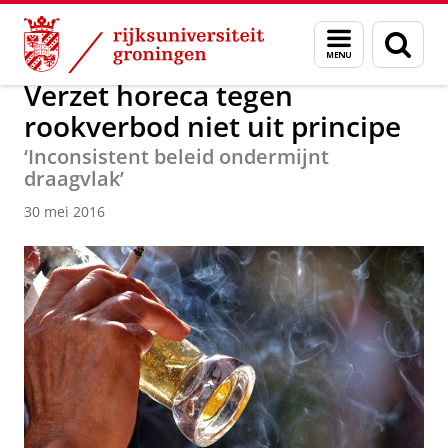
Skip
Skip
Over ons
Actueel
Nieuws
Nieuwsberichten
Menu
Zoek
to
to
en
Content
Navigation
zoeken
Verzet horeca tegen
rookverbod niet uit principe
‘Inconsistent beleid ondermijnt
draagvlak’
30 mei 2016