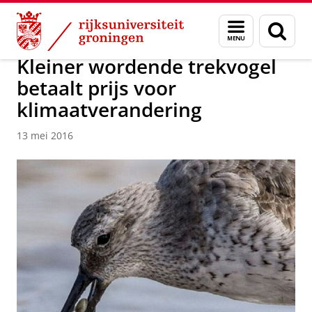
Skip
Skip
Over ons
Actueel
Nieuws
Nieuwsberichten
Menu
Zoek
to
to
en
Content
Navigation
zoeken
Kleiner wordende trekvogel
betaalt prijs voor
klimaatverandering
13 mei 2016