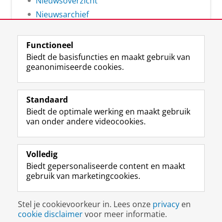
Nieuwsoverzicht
Nieuwsarchief
Functioneel
Biedt de basisfuncties en maakt gebruik van
geanonimiseerde cookies.
F
L
R
I
Y
Volg de RUG
a
i
S
n
o
Standaard
c
n
S
s
u
Biedt de optimale werking en maakt gebruik
e
k
-
t
T
Studiekiezers
van onder andere videocookies.
b
e
f
a
u
Maatschappij/bedrijven
o
d
e
g
b
o
I
e
r
e
Alumni
k
n
d
a
-
Volledig
p
-
R
m
k
Biedt gepersonaliseerde content en maakt
Over ons
a
p
i
-
a
gebruik van marketingcookies.
g
a
j
a
n
i
g
k
c
a
Disclaimer & Copyright
Privacy
Cookies
n
i
s
c
a
Stel je cookievoorkeur in. Lees onze
privacy
en
Inloggen
a
n
u
o
l
cookie disclaimer
voor meer informatie.