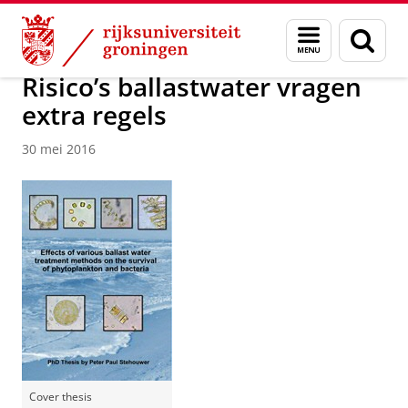
Skip
Skip
Over ons
Actueel
Nieuws
Nieuwsberichten
Menu
Zoek
to
to
en
Content
Navigation
zoeken
Risico’s ballastwater vragen
extra regels
30 mei 2016
Cover thesis