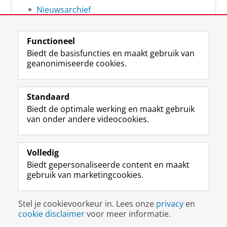
Nieuwsarchief
Functioneel
Biedt de basisfuncties en maakt gebruik van
geanonimiseerde cookies.
F
L
R
I
Y
Volg de RUG
a
i
S
n
o
Standaard
c
n
S
s
u
Biedt de optimale werking en maakt gebruik
e
k
-
t
T
Studiekiezers
van onder andere videocookies.
b
e
f
a
u
Maatschappij/bedrijven
o
d
e
g
b
o
I
e
r
e
Alumni
k
n
d
a
-
Volledig
p
-
R
m
k
Biedt gepersonaliseerde content en maakt
Over ons
a
p
i
-
a
gebruik van marketingcookies.
g
a
j
a
n
i
g
k
c
a
Disclaimer & Copyright
Privacy
Cookies
n
i
s
c
a
Stel je cookievoorkeur in. Lees onze
privacy
en
Inloggen
a
n
u
o
l
cookie disclaimer
voor meer informatie.
R
a
n
u
R