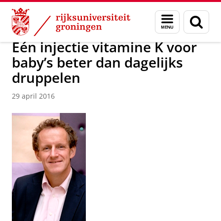
Skip
Skip
Over ons
Actueel
Nieuws
Nieuwsberichten
Menu
Zoek
to
to
en
Content
Navigation
zoeken
Eén injectie vitamine K voor
baby’s beter dan dagelijks
druppelen
29 april 2016